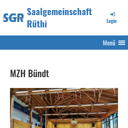
Saalgemeinschaft
Rüthi
Login
Menü
MZH Bündt