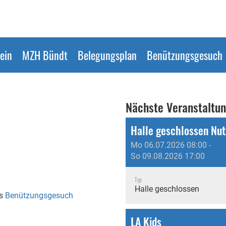
ein
MZH Bündt
Belegungsplan
Benützungsgesuch
Nächste Veranstaltu
Halle geschlossen Nu
Mo 06.07.2026 08:00 -
So 09.08.2026 17:00
Typ
Halle geschlossen
as
Benützungsgesuch
LA Kids